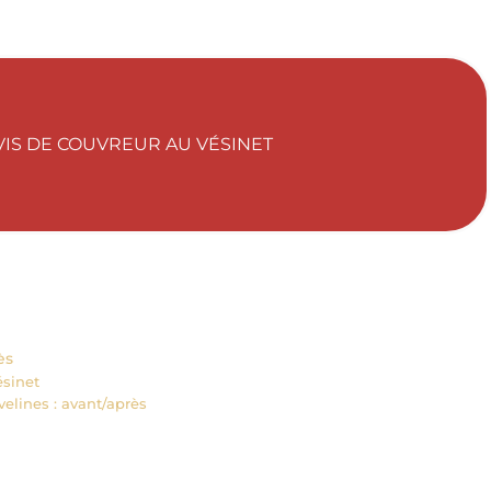
EVIS DE COUVREUR AU VÉSINET
ès
ésinet
velines : avant/après