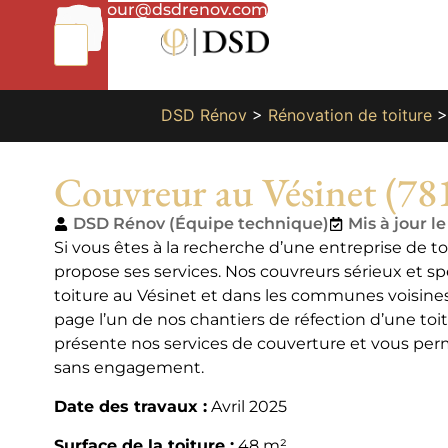
01
bonjour@dsdrenov.com
87
66
65
49
DSD Rénov
>
Rénovation de toiture
Couvreur au Vésinet (78
DSD Rénov (Équipe technique)
Mis à jour l
Si vous êtes à la recherche d’une entreprise de t
propose ses services. Nos couvreurs sérieux et sp
toiture au Vésinet et dans les communes voisines
page l’un de nos chantiers de réfection d’une toi
présente nos services de couverture et vous per
sans engagement.
Date des travaux :
Avril 2025
Surface de la toiture :
48 m²