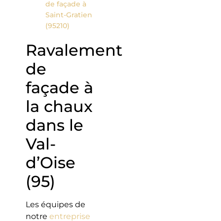
de façade à
Saint-Gratien
(95210)
Ravalement
de
façade à
la chaux
dans le
Val-
d’Oise
(95)
Les équipes de
notre
entreprise