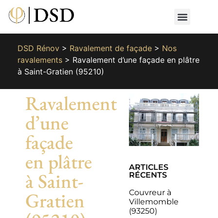
Nos métiers
Nos réalisat
📄 Devis gratuit
📞 01 87 66 65 49
DSD Rénov
>
Ravalement de façade
>
Nos
ravalements
>
Ravalement d’une façade en plâtre
à Saint-Gratien (95210)
Ravalement
d’une
façade
en plâtre
ARTICLES
à Saint-
RÉCENTS
Couvreur à
Gratien
Villemomble
(93250)