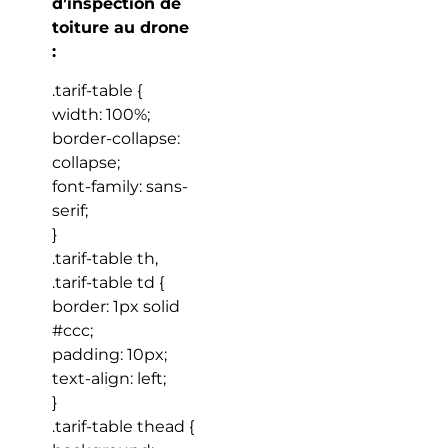
d’inspection de
toiture au drone
:
.tarif-table {
width: 100%;
border-collapse:
collapse;
font-family: sans-
serif;
}
.tarif-table th,
.tarif-table td {
border: 1px solid
#ccc;
padding: 10px;
text-align: left;
}
.tarif-table thead {