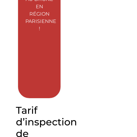
EN
RÉGION
PARISIENNE
!
Tarif
d’inspection
de