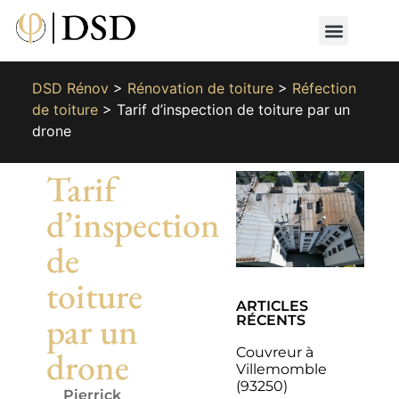
Nos métiers
Nos réalisat
📄 Devis gratuit
📞 01 87 66 65 49
DSD Rénov
>
Rénovation de toiture
>
Réfection
de toiture
>
Tarif d’inspection de toiture par un
drone
Tarif
d’inspection
de
toiture
ARTICLES
par un
RÉCENTS
Couvreur à
drone
Villemomble
(93250)
Pierrick