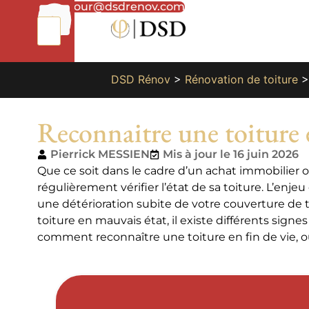
01
bonjour@dsdrenov.com
87
66
65
49
DSD Rénov
>
Rénovation de toiture
Reconnaitre une toiture 
Pierrick MESSIEN
Mis à jour le 16 juin 2026
Que ce soit dans le cadre d’un achat immobilier ou
régulièrement vérifier l’état de sa toiture. L’enjeu
une détérioration subite de votre couverture de 
toiture en mauvais état, il existe différents signe
comment reconnaître une toiture en fin de vie, ou