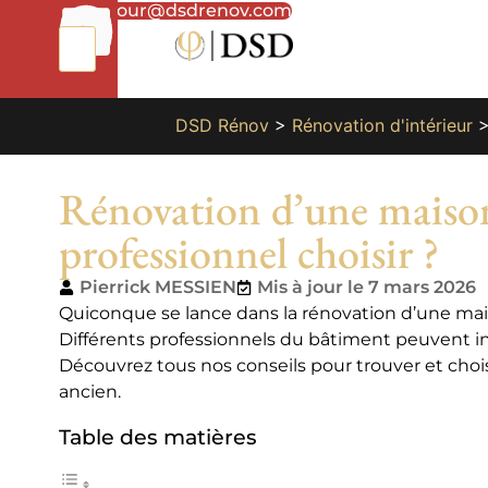
01
bonjour@dsdrenov.com
87
66
65
49
DSD Rénov
>
Rénovation d'intérieur
Rénovation d’une maison
professionnel choisir ?
Pierrick MESSIEN
Mis à jour le 7 mars 2026
Quiconque se lance dans la rénovation d’une mais
Différents professionnels du bâtiment peuvent i
Découvrez tous nos conseils pour trouver et chois
ancien.
Table des matières