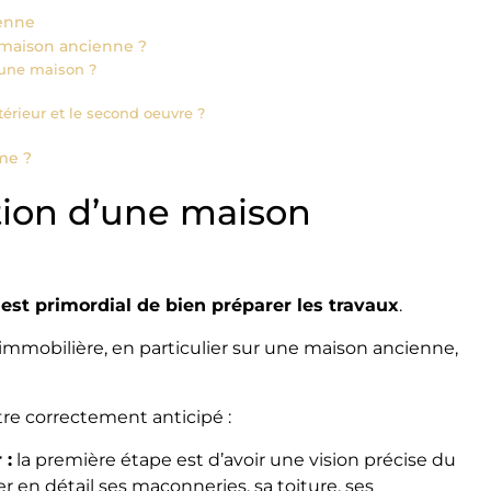
ienne
 maison ancienne ?
’une maison ?
rieur et le second oeuvre ?
me ?
tion d’une maison
l est primordial de bien préparer les travaux
.
immobilière, en particulier sur une maison ancienne,
tre correctement anticipé :
 :
la première étape est d’avoir une vision précise du
er en détail ses maçonneries, sa toiture, ses