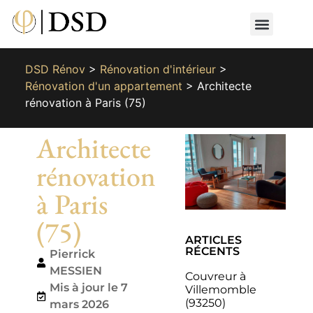
Nos métiers
Nos réalisat
📄 Devis gratuit
📞 01 87 66 65 49
DSD Rénov
>
Rénovation d'intérieur
>
Rénovation d'un appartement
>
Architecte
rénovation à Paris (75)
Architecte
rénovation
à Paris
(75)
ARTICLES
RÉCENTS
Pierrick
MESSIEN
Couvreur à
Mis à jour le 7
Villemomble
(93250)
mars 2026