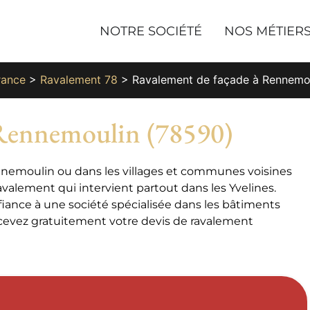
NOTRE SOCIÉTÉ
NOS MÉTIER
rance
>
Ravalement 78
>
Ravalement de façade à Rennemo
 Rennemoulin (78590)
ennemoulin ou dans les villages et communes voisines
alement qui intervient partout dans les Yvelines.
iance à une société spécialisée dans les bâtiments
ecevez gratuitement votre devis de ravalement