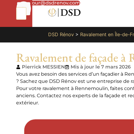
01
bonjour@dsdrenov.com
87
66
65
49
DSD Rénov
>
Ravalement en Île-de-F
Ravalement de façade à
Pierrick MESSIEN
Mis à jour le 7 mars 2026
Vous avez besoin des services d’un façadier à R
? Sachez que DSD Rénov est une entreprise de rav
Pour votre ravalement à Rennemoulin, faites conf
anciens. Contactez nos experts de la façade et r
extérieur.