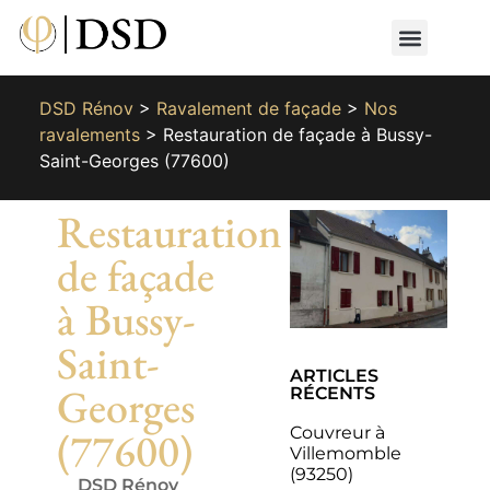
Nos métiers
Nos réalisat
📄 Devis gratuit
📞 01 87 66 65 49
DSD Rénov
>
Ravalement de façade
>
Nos
ravalements
>
Restauration de façade à Bussy-
Saint-Georges (77600)
Restauration
de façade
à Bussy-
Saint-
ARTICLES
Georges
RÉCENTS
Couvreur à
(77600)
Villemomble
(93250)
DSD Rénov