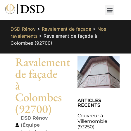
Nos métiers
Nos réalisat
📄 Devis gratuit
📞 01 87 66 65 49
DSD Rénov
>
Ravalement de façade
>
Nos
ravalements
>
Ravalement de façade à
Colombes (92700)
Ravalement
de façade
à
Colombes
ARTICLES
(92700)
RÉCENTS
Couvreur à
DSD Rénov
Villemomble
(Équipe
(93250)