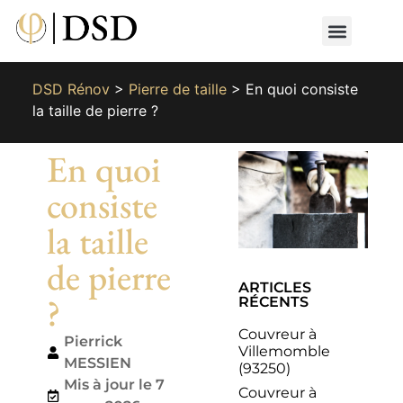
Nos métiers
Nos réalisat
📄 Devis gratuit
📞 01 87 66 65 49
DSD Rénov
>
Pierre de taille
>
En quoi consiste
la taille de pierre ?
En quoi
consiste
la taille
de pierre
ARTICLES
?
RÉCENTS
Couvreur à
Pierrick
Villemomble
MESSIEN
(93250)
Mis à jour le 7
Couvreur à