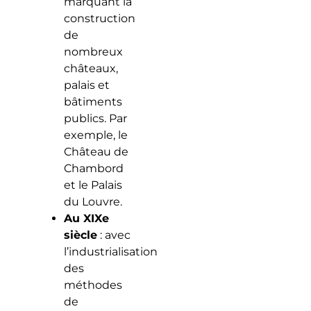
marquant la
construction
de
nombreux
châteaux,
palais et
bâtiments
publics. Par
exemple, le
Château de
Chambord
et le Palais
du Louvre.
Au XIXe
siècle
: avec
l’industrialisation
des
méthodes
de