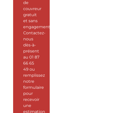
de
couvreur
gratuit
et sans
engagement.
Contactez-
nous
dès-à-
présent
au 01 87
66 65
49 ou
remplissez
notre
formulaire
pour
recevoir
une
estimation