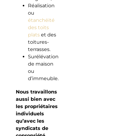
Réalisation
ou
étanchéité
des toits
plats
et des
toitures-
terrasses.
Surélévation
de maison
ou
d’immeuble.
Nous travaillons
aussi bien avec
les propriétaires
individuels
qu’avec les
syndicats de
copropriété
,