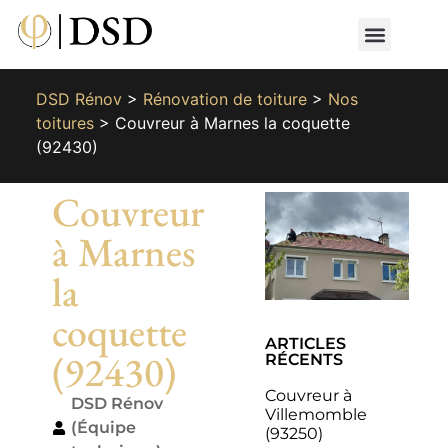
Nos métiers
Nos réalisat
📄 Devis gratuit
📞 01 87 66 65 49
DSD Rénov
>
Rénovation de toiture
>
Nos
toitures
>
Couvreur à Marnes la coquette
(92430)
Couvreur
à Marnes
la
coquette
ARTICLES
(92430)
RÉCENTS
Couvreur à
DSD Rénov
Villemomble
(Équipe
(93250)