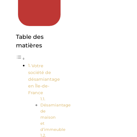
Table des
matières
Votre
société de
désamiantage
en Île-de-
France
Désamiantage
de
maison
et
d’immeuble