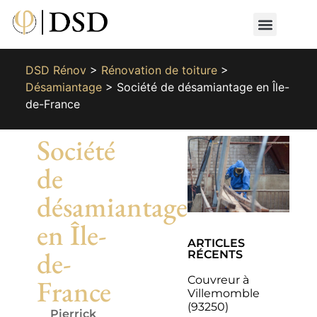
Nos métiers
Nos réalisat
📄 Devis gratuit
📞 01 87 66 65 49
DSD Rénov
>
Rénovation de toiture
>
Désamiantage
>
Société de désamiantage en Île-
de-France
Société
de
désamiantage
en Île-
ARTICLES
de-
RÉCENTS
Couvreur à
France
Villemomble
(93250)
Pierrick