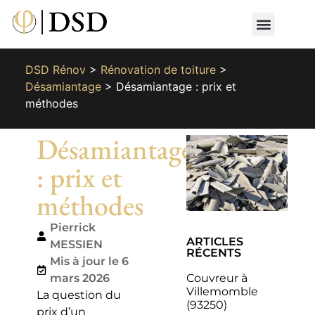
Nos métiers
Nos réalisat
📄 Devis gratuit
📞 01 87 66 65 49
DSD Rénov
>
Rénovation de toiture
>
Désamiantage
>
Désamiantage : prix et
méthodes
Désamiantage
: prix et
méthodes
Pierrick
ARTICLES
MESSIEN
RÉCENTS
Mis à jour le 6
Couvreur à
mars 2026
Villemomble
La question du
(93250)
prix d’un