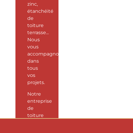
zinc,
étanchéité
de
toiture
terrasse...
Nous
vous
accompagnons
dans
tous
vos
projets.
Notre
entreprise
de
toiture
locale
vous