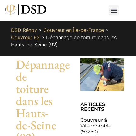
Nos métiers
Nos réalisat
📄 Devis gratuit
📞 01 87 66 65 49
DSD Rénov
>
Couvreur en Île-de-France
>
Couvreur 92
>
Dépannage de toiture dans les
Hauts-de-Seine (92)
Dépannage
de
toiture
dans les
ARTICLES
Hauts-
RÉCENTS
Couvreur à
de-Seine
Villemomble
(93250)