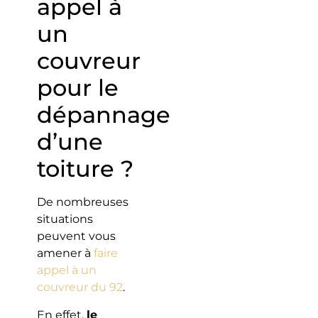
appel à
un
couvreur
pour le
dépannage
d’une
toiture ?
De nombreuses
situations
peuvent vous
amener à
faire
appel à un
couvreur du 92
.
En effet,
le