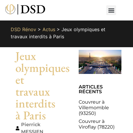
Nos métiers
Nos réalisat
📄 Devis gratuit
📞 01 87 66 65 49
DSD Rénov
>
Actus
>
Jeux olympiques et
travaux interdits à Paris
Jeux
olympiques
et
travaux
ARTICLES
RÉCENTS
interdits
Couvreur à
Villemomble
à Paris
(93250)
Couvreur à
Pierrick
Viroflay (78220)
MESSIEN