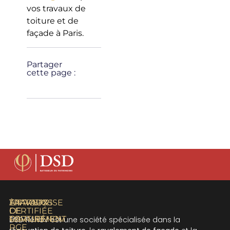
vos travaux de
toiture et de
façade à Paris.
Partager
cette page :
À PROPOS
TRAVAUX
TRAVAUX
ENTREPRISE
DE
DE
CERTIFIÉE
RAVALEMENT
TOITURE
CERTIRÉNOV
DSD Rénov est une société spécialisée dans la
RGE