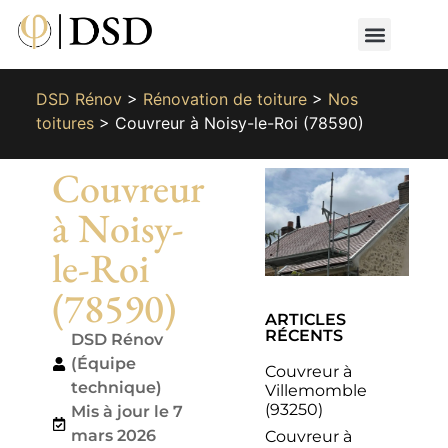
Nos métiers
Nos réalisat
📄 Devis gratuit
📞 01 87 66 65 49
DSD Rénov
>
Rénovation de toiture
>
Nos
toitures
>
Couvreur à Noisy-le-Roi (78590)
Couvreur
à Noisy-
le-Roi
(78590)
ARTICLES
RÉCENTS
DSD Rénov
(Équipe
Couvreur à
technique)
Villemomble
(93250)
Mis à jour le 7
mars 2026
Couvreur à