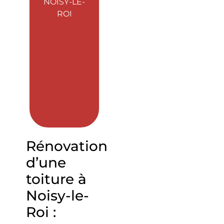
NOISY-LE-
ROI
Rénovation
d’une
toiture à
Noisy-le-
Roi :