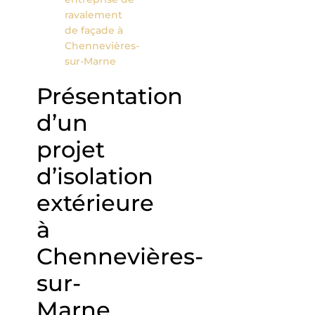
ravalement
de façade à
Chennevières-
sur-Marne
Présentation
d’un
projet
d’isolation
extérieure
à
Chennevières-
sur-
Marne