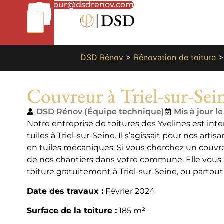
01
bonjour@dsdrenov.com
87
66
65
49
DSD Rénov
>
Rénovation de toiture
Couvreur à Triel-sur-Sei
DSD Rénov (Équipe technique)
Mis à jour l
Notre entreprise de toitures des Yvelines est int
tuiles à Triel-sur-Seine. Il s’agissait pour nos a
en tuiles mécaniques. Si vous cherchez un couvreu
de nos chantiers dans votre commune. Elle vou
toiture gratuitement à Triel-sur-Seine, ou partout
Date des travaux :
Février 2024
Surface de la toiture :
185 m²