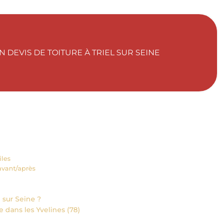
DEVIS DE TOITURE À TRIEL SUR SEINE
iles
 avant/après
 sur Seine ?
 dans les Yvelines (78)