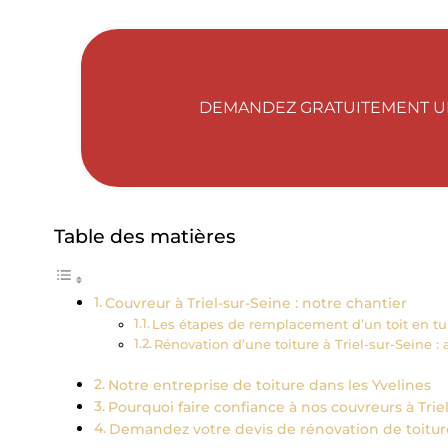
DEMANDEZ GRATUITEMENT UN 
Table des matières
Couvreur à Triel-sur-Seine : notre chantier
Les étapes de remplacement d’un toit en tu
Rénovation d’une toiture à Triel-sur-Seine :
Notre entreprise de toiture dans les Yvelines
Pourquoi faire confiance à nos couvreurs à Triel
Demandez votre devis de rénovation de toiture