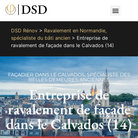
Nos métiers
Nos réalisat
📄 Devis gratuit
📞 01 87 66 65 49
DSD Rénov
>
Ravalement en Normandie,
spécialiste du bâti ancien
>
Entreprise de
ravalement de façade dans le Calvados (14)
FAÇADIER DANS LE CALVADOS, SPÉCIALISTE DES
BELLES DEMEURES ANCIENNES
Entreprise de
ravalement de façade
dans le Calvados (14)