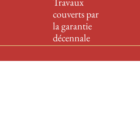
Travaux
couverts par
la garantie
décennale
L’ensemble de nos
travaux de
ravalement de
façade dans le
Calvados est
couvert par une
assurance
décennale, vous
garantissant un
chantier réalisé
dans les règles de
l’art et une façade