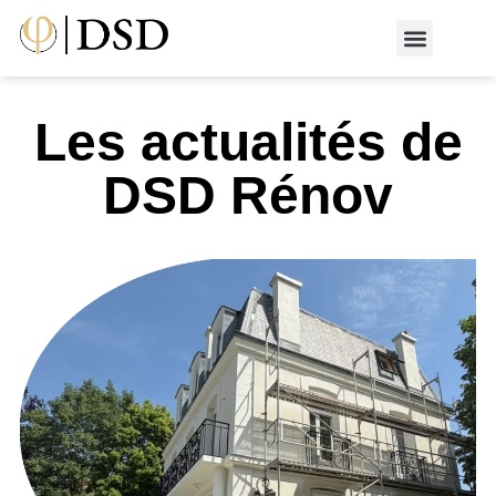
Nos métiers
Nos réalisati
📄 Devis gratuit
📞 01 87 66 65 49
Les actualités de
DSD Rénov